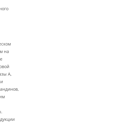
ного
еском
м на
ие
овой
зы А,
ми
ландинов,
ким
ы.
одукции