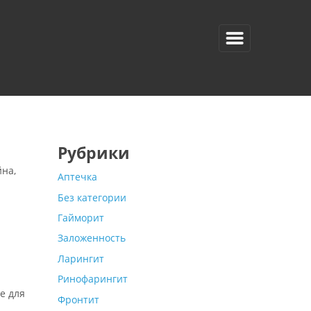
Рубрики
на,
Аптечка
Без категории
Гайморит
Заложенность
Ларингит
Ринофарингит
е для
Фронтит