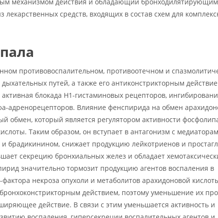
ным механизмом действия и обладающий бронходилятирующим
з лекарственных средств, входящих в состав схем для комплекс
пала
енном противовоспалительном, противоотечном и спазмолитич
 дыхательных путей, а также его антиконстрикторным действие
т активная блокада Н1-гистаминовых рецепторов, ингибирован
ьфа-адренорецепторов. Влияние фенспирида на обмен арахидон
ый обмен, который является регулятором активности фосфолипа
ислоты. Таким образом, он вступает в антагонизм с медиатора
м и брадикинином, снижает продукцию лейкотриенов и простаг
ьшает секрецию бронхиальных желез и обладает хемотаксичес
пирид значительно тормозит продукцию агентов воспаления в
а-фактора некроза опухоли и метаболитов арахидоновой кислот
 бронхоконстрикторным действием, поэтому уменьшение их пр
ширяющее действие. В связи с этим уменьшается активность и
звитию воспаления, гиперсекреции воспалительных агентов и