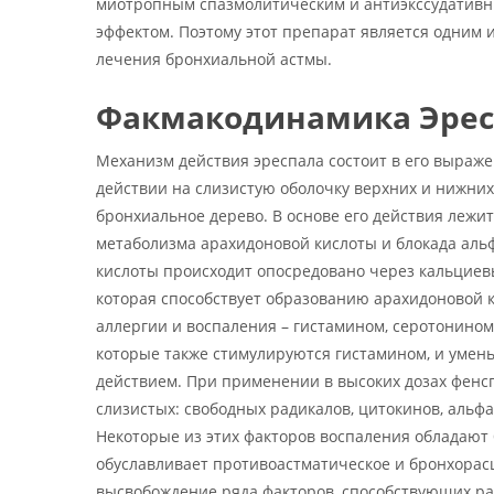
миотропным спазмолитическим и антиэкссудатив
эффектом. Поэтому этот препарат является одним и
лечения бронхиальной астмы.
Факмакодинамика Эрес
Механизм действия эреспала состоит в его выраж
действии на слизистую оболочку верхних и нижних
бронхиальное дерево. В основе его действия лежи
метаболизма арахидоновой кислоты и блокада ал
кислоты происходит опосредовано через кальциев
которая способствует образованию арахидоновой к
аллергии и воспаления – гистамином, серотонино
которые также стимулируются гистамином, и умен
действием. При применении в высоких дозах фенс
слизистых: свободных радикалов, цитокинов, альф
Некоторые из этих факторов воспаления обладают
обуславливает противоастматическое и бронхорас
высвобождение ряда факторов, способствующих ра