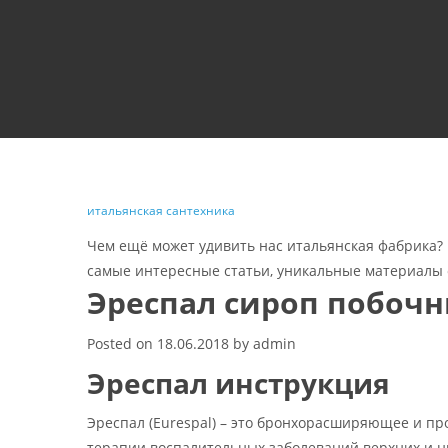
итальянская сантехника
Чем ещё может удивить нас итальянская фабрика?
самые интересные статьи, уникальные материалы 
Эреспал сироп побоч
Posted on
18.06.2018
by
admin
Эреспал инструкция
Эреспал (Eurespal) – это бронхорасширяющее и п
терапии воспалительных заболеваний верхних и 