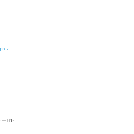
арата
е — Н1-