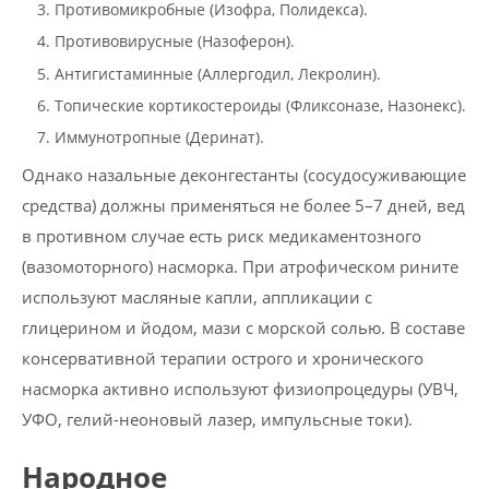
Противомикробные (Изофра, Полидекса).
Противовирусные (Назоферон).
Антигистаминные (Аллергодил, Лекролин).
Топические кортикостероиды (Фликсоназе, Назонекс).
Иммунотропные (Деринат).
Однако назальные деконгестанты (сосудосуживающие
средства) должны применяться не более 5–7 дней, вед
в противном случае есть риск медикаментозного
(вазомоторного) насморка. При атрофическом рините
используют масляные капли, аппликации с
глицерином и йодом, мази с морской солью. В составе
консервативной терапии острого и хронического
насморка активно используют физиопроцедуры (УВЧ,
УФО, гелий-неоновый лазер, импульсные токи).
Народное