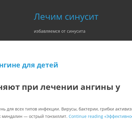
Лечим синусит
избавляемся от синусита
нгине для детей
няют при лечении ангины у
нь для всех типов инфекции. Вирусы, бактерии, грибки активи
х миндалин — острый тонзиллит.
Continue reading
«Эффективно