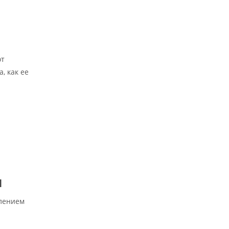
от
, как ее
я
плением