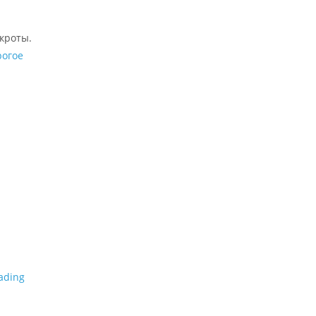
кроты.
рогое
ading