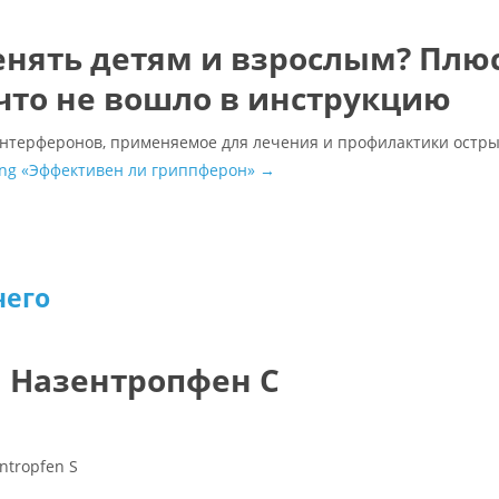
енять детям и взрослым? Плю
 что не вошло в инструкцию
интерферонов, применяемое для лечения и профилактики остр
ing
«Эффективен ли гриппферон»
→
чего
 Назентропфен С
ntropfen S