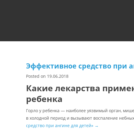
Эффективное средство при а
Posted on
19.06.2018
Какие лекарства приме
ребенка
Горло у ребенка — наиболее уязвимый орган, мише
в холодной период и вызывают воспаление небны
средство при ангине для детей»
→