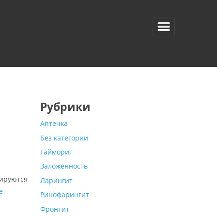
Рубрики
Аптечка
Без категории
Гайморит
Заложенность
зируются
Ларингит
е
Ринофарингит
Фронтит