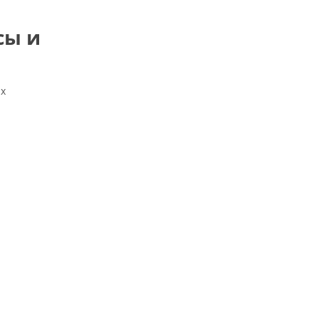
сы и
ых