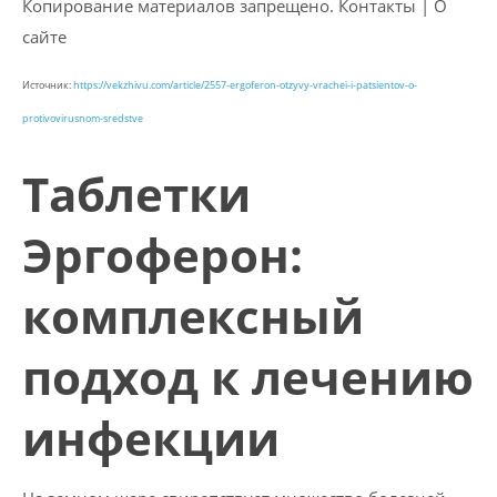
Копирование материалов запрещено. Контакты | О
сайте
Источник:
https://vekzhivu.com/article/2557-ergoferon-otzyvy-vrachei-i-patsientov-o-
protivovirusnom-sredstve
Таблетки
Эргоферон:
комплексный
подход к лечению
инфекции