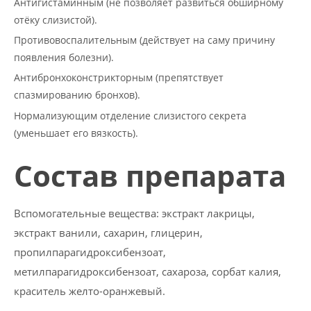
Антигистаминным (
не позволяет развиться обширному
отёку слизистой
).
Противовоспалительным (
действует на саму причину
появления болезни
).
Антибронхоконстрикторным (
препятствует
спазмированию бронхов
).
Нормализующим отделение слизистого секрета
(
уменьшает его вязкость
).
Состав препарата
Вспомогательные вещества:
экстракт лакрицы,
экстракт ванили, сахарин, глицерин,
пропилпарагидроксибензоат,
метилпарагидроксибензоат, сахароза, сорбат калия,
краситель желто-оранжевый.