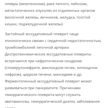
плевры (мезотелиоме), раке легкого, лейкозах,
метастатических опухолях из отдаленных органов
(молочной железы, яичников, желудка, толстой
кишки, поджелудочной железы).
Застойный экссудативный плеврит чаще
этиологически связан с сердечной недостаточностью,
тромбоэмболией легочной артерии.
Диспротеинемические экссудативные плевриты
встречаются при нефротическом синдроме
(гломерулонефрите, амилоидозе почек, липоидном
нефрозе), циррозе печени, микседеме и др.
Ферментогенный экссудативный плеврит может
развиваться при панкреатите. Причинами
геморрагического плеврита могут служить
авитаминозы, геморрагический диатез, заболевания