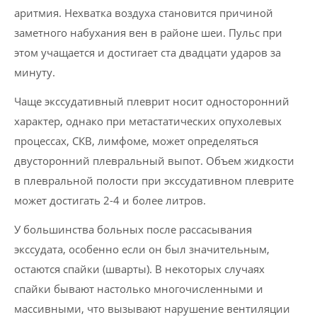
аритмия. Нехватка воздуха становится причиной
заметного набухания вен в районе шеи. Пульс при
этом учащается и достигает ста двадцати ударов за
минуту.
Чаще экссудативный плеврит носит односторонний
характер, однако при метастатических опухолевых
процессах, СКВ, лимфоме, может определяться
двусторонний плевральный выпот. Объем жидкости
в плевральной полости при экссудативном плеврите
может достигать 2-4 и более литров.
У большинства больных после рассасывания
экссудата, особенно если он был значительным,
остаются спайки (шварты). В некоторых случаях
спайки бывают настолько многочисленными и
массивными, что вызывают нарушение вентиляции