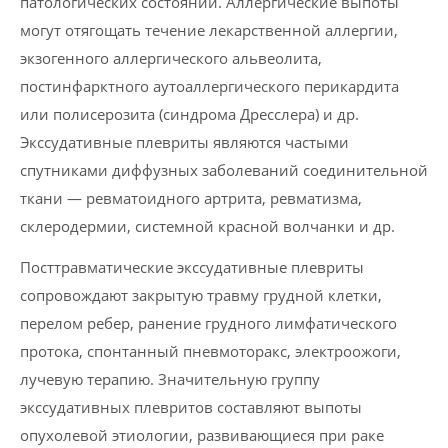
патологических состояний. Аллергические выпоты
могут отягощать течение лекарственной аллергии,
экзогенного аллергического альвеолита,
постинфарктного аутоаллергического перикардита
или полисерозита (синдрома Дресслера) и др.
Экссудативные плевриты являются частыми
спутниками диффузных заболеваний соединительной
ткани — ревматоидного артрита, ревматизма,
склеродермии, системной красной волчанки и др.
Посттравматические экссудативные плевриты
сопровождают закрытую травму грудной клетки,
перелом ребер, ранение грудного лимфатического
протока, спонтанный пневмоторакс, электроожоги,
лучевую терапию. Значительную группу
экссудативных плевритов составляют выпоты
опухолевой этиологии, развивающиеся при раке