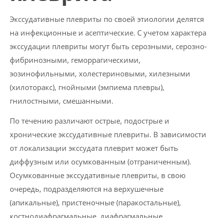
Экссудативные плевриты по своей этиологии делятся
на инфекционные и асептические. С учетом характера
экссудации плевриты могут быть серозными, серозно-
фибринозными, геморрагическими,
эозинофильными, холестериновыми, хилезными
(хилоторакс), гнойными (эмпиема плевры),
гнилостными, смешанными.
По течению различают острые, подострые и
хронические экссудативные плевриты. В зависимости
от локализации экссудата плеврит может быть
диффузным или осумкованным (отграниченным).
Осумкованные экссудативные плевриты, в свою
очередь, подразделяются на верхушечные
(апикальные), пристеночные (паракостальные),
костнодиафрагмальные, диафрагмальные