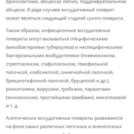
бронхоэктазах, абсцессах легких, поддиафрагмальном
абсцессе. В ряде случаев экссудативный плеврит
может являться следующей стадией сухого плеврита.
Таким образом, инфекционные экссудативные
плевриты могут вызываться специфическими
(микобактериями туберкулеза) и неспецифическими
бактериальными возбудителями (пневмококком,
стрептококком, стафилококком, гемофильной
палочкой, клебсиеллой, синегнойной палочкой,
брюшнотифозной палочкой, бруцеллой и др.),
риккетсиями, вирусами, грибками, паразитами
(эхинококком), простейшими (амебами), микоплазмой
и т. д.
Асептические экссудативные плевриты развиваются
на фоне самых различных легочных и внелегочных