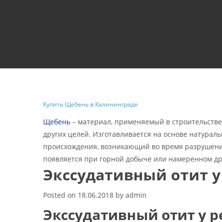
Купить Щебень в Калининграде
Щебень
– материал, применяемый в строительстве
других целей. Изготавливается на основе натурал
происхождения, возникающий во время разрушения
появляется при горной добыче или намеренном д
Экссудативный отит у
Posted on
18.06.2018
by
admin
Экссудативный отит у р