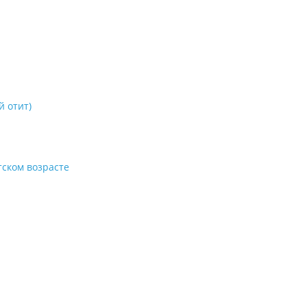
й отит)
тском возрасте