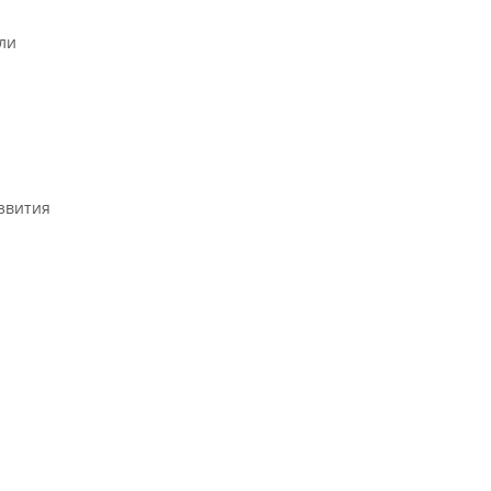
ли
звития