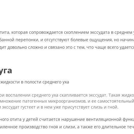
отита, которая сопровождается скоплением экссудата в среднем 
абанной перепонки, и отсутствуют болевые ощущения, но начин
ит довольно сложно и связано это с тем, что чаще всего удаетс
уга
жидкости в полости среднего уха
ри воспалении среднего уха скапливается экссудат. Такая жидко
азмножение патогенных микроорганизмов, и ее самостоятельны
экссудат густеет и в нем уже присутствует слизь и гной.
ного отита у детей считается нарушение вентиляционной функ
силенное производство гноя и слизи, а также его длительное те