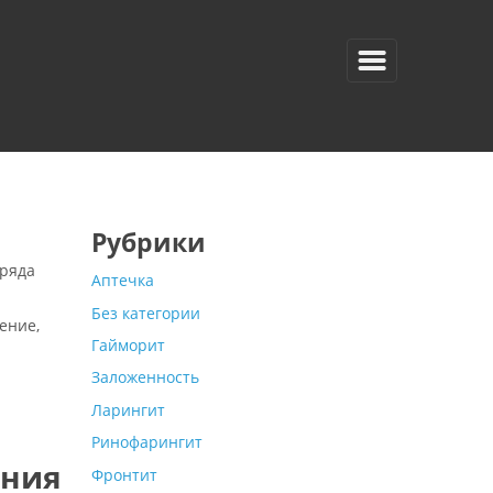
Рубрики
 ряда
Аптечка
Без категории
ение,
Гайморит
Заложенность
Ларингит
Ринофарингит
ения
Фронтит