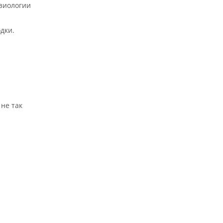
изиологии
дки.
не так