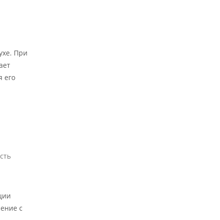
ухе. При
ает
я его
сть
й
ции
чение с