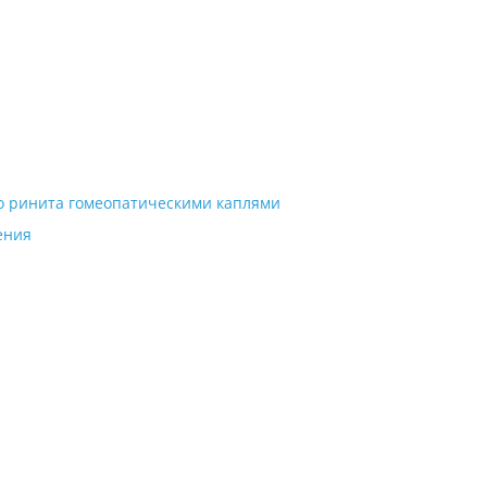
го ринита гомеопатическими каплями
ения