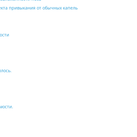
фекта привыкания от обычных капель
ости
лось.
мости.