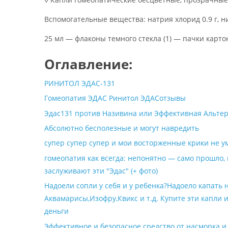
Вспомогательные вещества: натрия хлорид 0.9 г, ни
25 мл — флаконы темного стекла (1) — пачки карто
Оглавление:
РИНИТОЛ ЭДАС-131
Гомеопатия ЭДАС Ринитол ЭДАСотзывы
Эдас131 против Називина или Эффективная Альт
Абсолютно бесполезные и могут навредить
супер супер супер и мои восторженные крики не у
гомеопатия как всегда: непонятно — само прошло,
заслуживают эти "Эдас" (+ фото)
Надоели сопли у себя и у ребенка?Надоело капать 
Аквамарисы,Изофру,Квикс и т.д. Купите эти капл
деньги
Эффективное и безопасное средство от насморка и