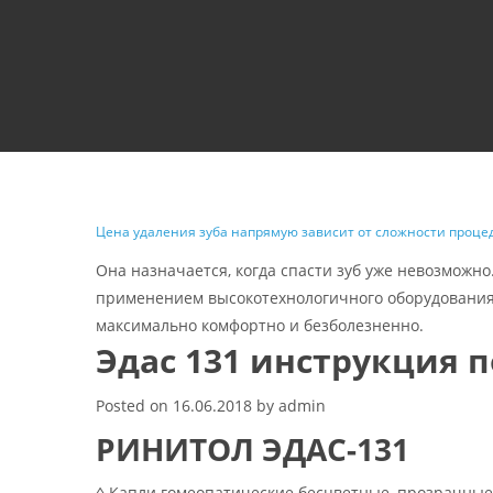
Цена удаления зуба напрямую зависит от сложности процед
Она назначается, когда спасти зуб уже невозможн
применением высокотехнологичного оборудования 
максимально комфортно и безболезненно.
Эдас 131 инструкция 
Posted on
16.06.2018
by
admin
РИНИТОЛ ЭДАС-131
◊
Капли гомеопатические
бесцветные, прозрачные, 