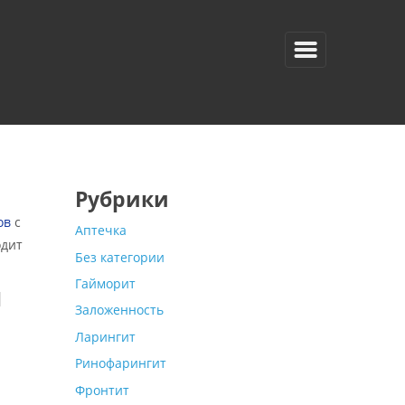
Рубрики
ов
с
Аптечка
одит
Без категории
Гайморит
ы
Заложенность
Ларингит
Ринофарингит
Фронтит