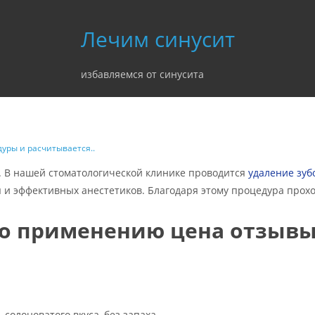
Лечим синусит
избавляемся от синусита
уры и расчитывается..
о. В нашей стоматологической клинике проводится
удаление зуб
и эффективных анестетиков. Благодаря этому процедура прох
по применению цена отзыв
солоноватого вкуса, без запаха.