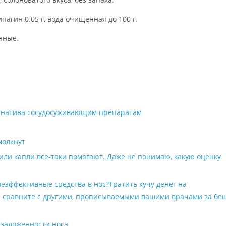
пагин 0.05 г, вода очищенная до 100 г.
нные.
ернатива сосудосуживающим препаратам
молкнут
 или капли все-таки помогают. Даже не понимаю, какую оценку
неэффективные средства в нос?Тратить кучу денег на
и и сравните с другими, прописываемыми вашими врачами за б
 заложенности носа