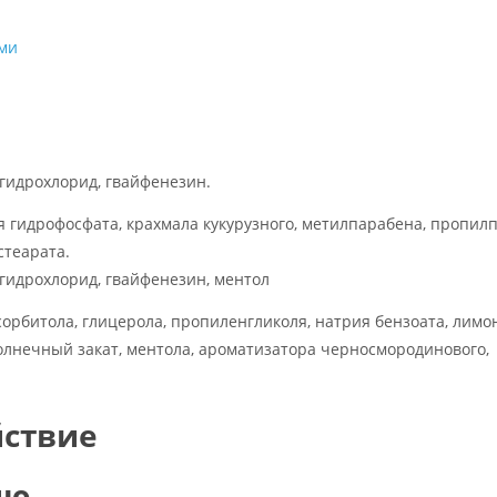
ами
гидрохлорид, гвайфенезин.
 гидрофосфата, крахмала кукурузного, метилпарабена, пропил
стеарата.
гидрохлорид, гвайфенезин, ментол
орбитола, глицерола, пропиленгликоля, натрия бензоата, лимо
солнечный закат, ментола, ароматизатора черносмородинового,
йствие
ию