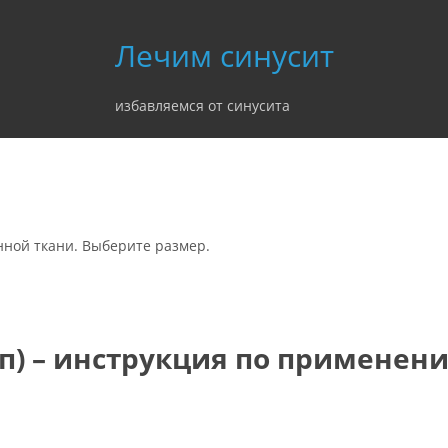
Лечим синусит
избавляемся от синусита
ной ткани. Выберите размер.
оп) – инструкция по применен
а