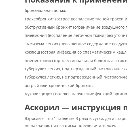
бронхиальная астма;
трахеобронхит (острое воспаление тканей трахеи и
обструктивный бронхит (ограничение воздушного п
пневмония (воспаление легочной ткани) без уточн
эмфизема легких (повышенное содержание воздуха 
коклюш (острая инфекция со спазматическим кашл
пневмокониоз (профессиональная болезнь легких 
туберкулез легких, подтвержденный гистологическ
туберкулез легких, не подтвержденный гистологич
острый или хронический бронхит;
муковисцидоз (тяжелое нарушение функций органо
Аскорил — инструкция
Взрослые – по 1 таблетке 3 раза в сутки, дети старш
не назначают из-за риска преувеличить дозу.