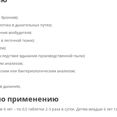
 бронхов);
отока в дыхательных путях);
ения возбудителя;
в легочной ткани);
ем);
вследствие вдыхания производственной пыли);
им анализом;
еским или бактериологическим анализом;
в дыхания).
 по применению
е 6 лет – по 0,5 таблетки 2-3 раза в сутки. Детям младше 6 лет 