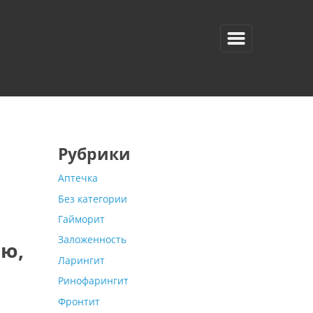
Рубрики
Аптечка
Без категории
Гайморит
Заложенность
ию,
Ларингит
Ринофарингит
Фронтит