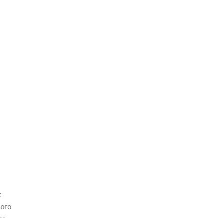
с
ого