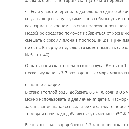
хлеба и, съесть, не торопясь, тщательно пережевыв
Если у вас нет хрена, то довольно и одного ябло
когда пальцы станут сухими, снова обмакнуть и ос
как вариант с хреном. Но снять заложенность носа 
Подобное средство поможет избавиться от хрониче
смешать с соком лимона в пропорции 2:1. Принимать
не есть. В первую неделю это может вызвать слезо
№ 6, стр. 40).
Отжать сок из картофеля и синего лука. Взять по 1
нескольку капель 3-7 раз в день. Насморк можно выл
Капли с медом.
В стакан теплой воды добавить 0,5 ч. л. соли и 0,5 
можно использовать и для лечения детей. Насморк
закапывания началось сильное чихание, то через 5
то меда и соли надо добавлять чуть меньше. (ЗОЖ 20
Если в этот раствор добавить 2-3 капли чеснока, 