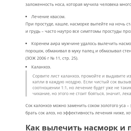
заложенность носа, которая мучила человека много лет
Лечение квасом.
При простуде, кашле, насморке выпейте на ночь ста
и грудь – часто наутро все симптомы простуды прохо
Коренем аира мужчине удалось вылечить насмор
порошок, обмакивал в муку палец и обмазывал стен
(ЗОЖ 2006 г № 11, стр. 25).
Каланхоэ.
Сорвите лист каланхоэ, промойте и выдавите из 
капли в каждую ноздрю. Если чистый сок вызыв
соотношении 1:1, но лечение будет уже не так
чихание, но этого не стоит бояться, значит, лек
Сок калонхоэ можно заменить соком золотого уса – 
брать сок алоэ, но эффективность лечения ниже, х
Как вылечить насморк и п