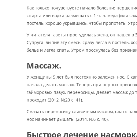
Как только почувствуете начало болезни: першение 
спирта или водки размешать с 1 ч. л. меда (или са
постель, хорошо укрывшись, чтобы пропотеть. Утром
У читателя газеты простудилась жена, он нашел в З
Супруга, выпив эту смесь, сразу легла в постель, 
белье и легла спать. Утром проснулась без признак
Массаж.
У женщины 5 лет был постоянно заложен нос. С кап
начала делать массаж. Теперь при первых признак
гайморовых пазух, переносицы. Делает массаж до т
проходит (2012, №20 с. 41).
Смазать переносицу сливочным маслом, сжать пал
нос начинает дышать. (2014, №6 с. 40).
Быстрое лечение насморк