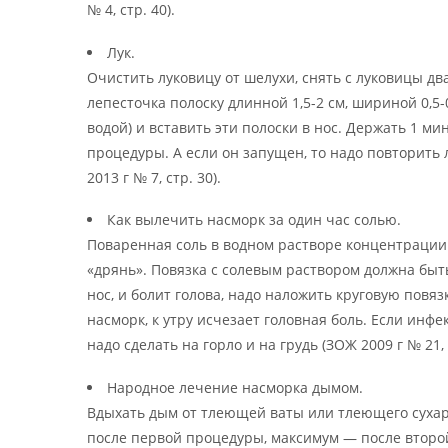
№ 4, стр. 40).
Лук.
Очистить луковицу от шелухи, снять с луковицы дв
лепесточка полоску длинной 1,5-2 см, шириной 0,5
водой) и вставить эти полоски в нос. Держать 1 ми
процедуры. А если он запущен, то надо повторить 
2013 г № 7, стр. 30).
Как вылечить насморк за один час солью.
Поваренная соль в водном растворе концентрации 
«дрянь». Повязка с солевым раствором должна быть
нос, и болит голова, надо наложить круговую повяз
насморк, к утру исчезает головная боль. Если инфе
надо сделать на горло и на грудь (ЗОЖ 2009 г № 21, с
Народное лечение насморка дымом.
Вдыхать дым от тлеющей ваты или тлеющего сухаря.
после первой процедуры, максимум — после второй