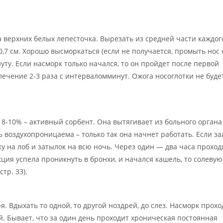
а верхних белых лепесточка. Вырезать из средней части каждог
-0,7 см. Хорошо высморкаться (если не получается, промыть нос
нуту. Если насморк только начался, то он пройдет после первой
лечение 2-3 раза с интерваломминут. Ожога носоглотки не буде
8-10% – активный сорбент. Она вытягивает из больного органа
 воздухопроницаема – только так она начнет работать. Если з
ку на лоб и затылок на всю ночь. Через один — два часа проход
кция успела проникнуть в бронхи, и начался кашель, то солевую
тр. 33).
 Вдыхать то одной, то другой ноздрей, до слез. Насморк прохо
. Бывает, что за один день проходит хроническая постоянная