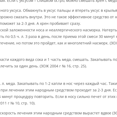
ая. Если с уксусом – слишком остро, можно смешать хрен с медо
чного уксуса. Обмакнуть в уксус пальцы и втереть уксус в крылья
торожно смазать внутри. Это не такое эффективное средство от 
поможет за 2-3 дня. А хрен пробивает сразу.
ской заложенности носа и неаллергического насморка. Натерт
 по 0,5 ч. л. 3 раза в день, после приема этой смеси 30 минут
течение, но потом это пройдет, как и многолетний насморк. (ЗО
 части каждого вида сока и 1 часть меда, смешать. Закапывать п
ечить за один день. (ЗОЖ 2004 г № 16, стр. 25).
ч. л. меда. Закапывать по 1-2 капли в нос через каждый час. Так
 при лечении этим народным средством проходит за 2-3 дня. Ес
 минут процедуру повторить. Если в носу сильно печет от этих 
11 г № 10, стр. 10).
то скорость лечения этим народным средством вырастет вдвое (З