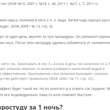
 (ЗОЖ №10, 2007 г; №18, с. 40, 2011 г; №21, с. 7, 2011 г).
кан кваса, положив в него 2 ч. л. меда. Затем надо хорошо укут
дят. (ЗОЖ 2008 г № 13, стр. 4).
к за один день, вернее, за три процедуры. Он размолол корень
ки носа. После трех процедур удалось избавиться от заложенно
него сок. Закапывать в нос 3—4 раза в день сок каланхоэ по 2-
ает сильное жжение, то можно разбавить кипяченой водой в
им эффективным. Закапывание сока каланхоэ вызывает сильное
арство действует правильно! (ЗОЖ 2006 г № 11, стр. 25).
эффект будет такой же. Но из золотого уса отжать сок труднее. 
отя все индивидуально: кому-то алоэ поможет быстрее.
ростуду за 1 ночь?