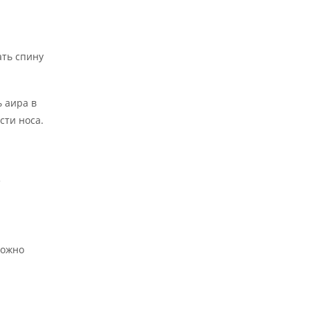
ать спину
 аира в
сти носа.
3
Можно