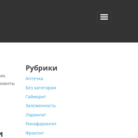
Рубрики
ии,
Аптечка
арианты
Без категории
Гайморит
Заложенность
Ларингит
Ринофарингит
и
Фронтит