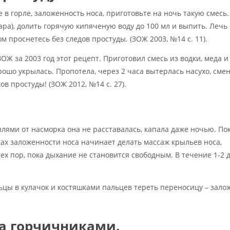
в горле, заложенность носа, приготовьте на ночь такую смесь. 
хара), долить горячую кипяченую воду до 100 мл и выпить. Лечь 
 проснетесь без следов простуды. (ЗОЖ 2003, №14 с. 11).
ОЖ за 2003 год этот рецепт. Приготовил смесь из водки, меда и
хорошо укрылась. Пропотела, через 2 часа вытерлась насухо, сме
ов простуды! (ЗОЖ 2012, №14 с. 27).
лями от насморка она не расставалась, капала даже ночью. По
ах заложенности носа начинает делать массаж крыльев носа,
ех пор, пока дыхание не становится свободным. В течение 1-2 
ьцы в кулачок и костяшками пальцев тереть переносицу – зал
а горчичниками.