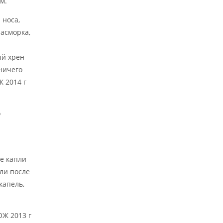
м.
 носа,
насморка,
ый хрен
 ничего
Ж 2014 г
о
ие капли
ли после
капель,
ОЖ 2013 г