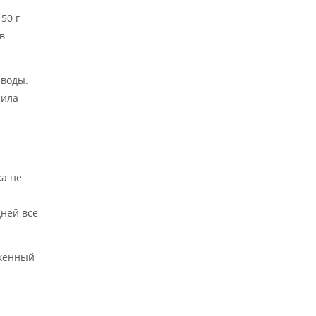
50 г
в
 воды.
нила
ка не
дней все
оженный