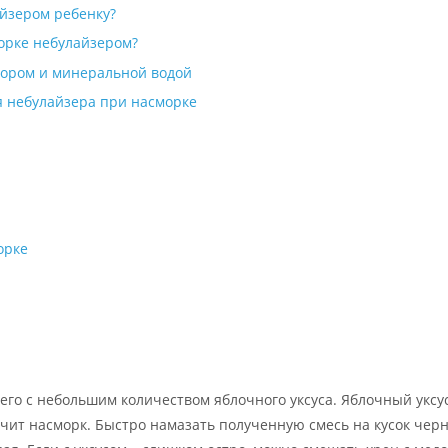
йзером ребенку?
орке небулайзером?
вором и минеральной водой
я небулайзера при насморке
орке
его с небольшим количеством яблочного уксуса. Яблочный уксу
чит насморк. Быстро намазать полученную смесь на кусок черн