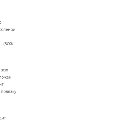
о
 соленой
т. (ЗОЖ
 всю
аложен
ит
 повязку
дит