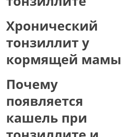
тонзиллите
Хронический
тонзиллит у
кормящей мамы
Почему
появляется
кашель при
тонзиллите и