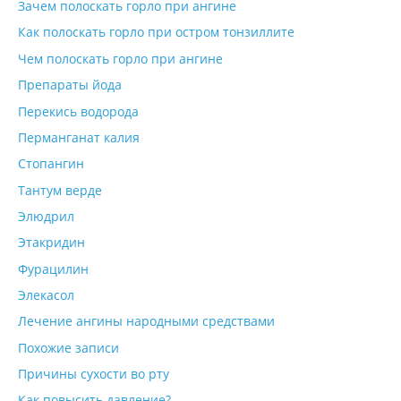
Зачем полоскать горло при ангине
Как полоскать горло при остром тонзиллите
Чем полоскать горло при ангине
Препараты йода
Перекись водорода
Перманганат калия
Стопангин
Тантум верде
Элюдрил
Этакридин
Фурацилин
Элекасол
Лечение ангины народными средствами
Похожие записи
Причины сухости во рту
Как повысить давление?